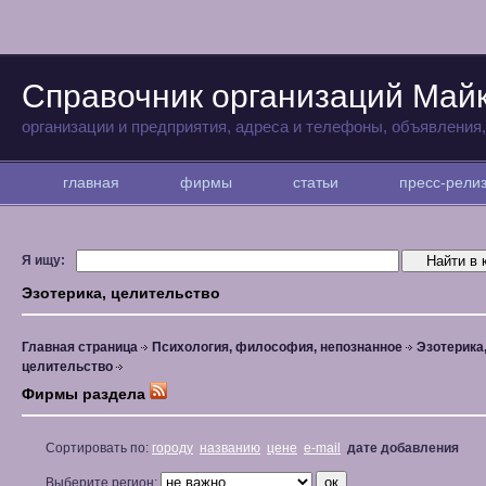
Справочник организаций Май
организации и предприятия, адреса и телефоны, объявления
главная
фирмы
статьи
пресс-рел
Я ищу:
Эзотерика, целительство
Главная страница
Психология, философия, непознанное
Эзотерика
целительство
Фирмы раздела
Сортировать по:
городу
названию
цене
e-mail
дате добавления
Выберите регион: