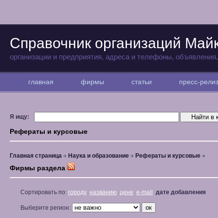
Справочник организаций Май
организации и предприятия, адреса и телефоны, объявления
главная
фирмы
статьи
пресс-рел
Я ищу:
Рефераты и курсовые
Главная страница
Наука и образование
Рефераты и курсовые
Фирмы раздела
Сортировать по:
городу
названию
цене
e-mail
дате добавления
Выберите регион: