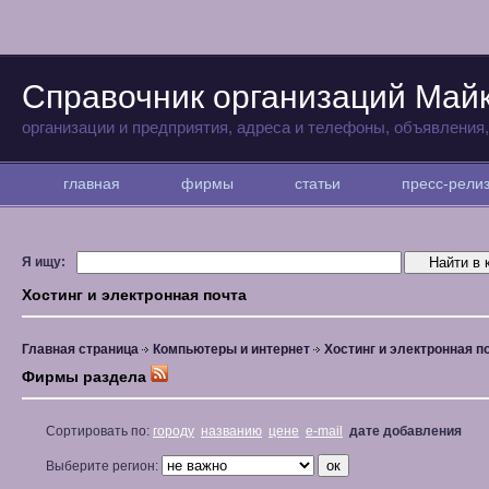
Справочник организаций Май
организации и предприятия, адреса и телефоны, объявления
главная
фирмы
статьи
пресс-рел
Я ищу:
Хостинг и электронная почта
Главная страница
Компьютеры и интернет
Хостинг и электронная п
Фирмы раздела
Сортировать по:
городу
названию
цене
e-mail
дате добавления
Выберите регион: