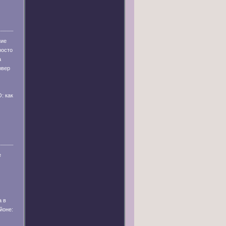
ние
росто
а
рвер
: как
е
а в
йоне: