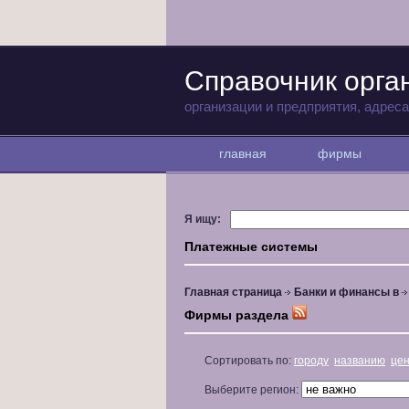
Справочник орга
организации и предприятия, адрес
главная
фирмы
Я ищу:
Платежные системы
Главная страница
Банки и финансы в
Фирмы раздела
Сортировать по:
городу
названию
це
Выберите регион: