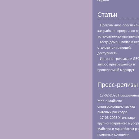
Статьи
Программное обеспече
как рабочая среда, а не п
установленная программ
Когда домен, почта и се
становятся границей
доступности
Интернет-реклама и SEO
запрос превращается в
проверяемый маршрут
Пресс-релизы
17-02-2026 Подорожани
ЖКХ в Майкопе
спровоцировало каскад
бытовых расходов
17-06-2025 Утилизация
крупногабаритного мусор
Майкопе и Адыгейском ра
правила и компании