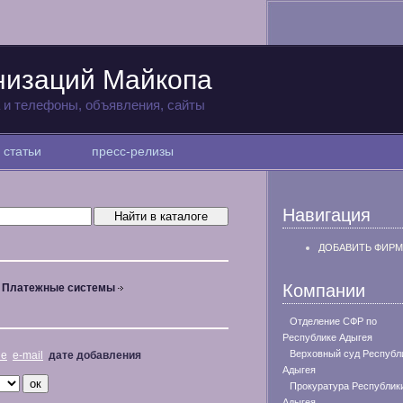
низаций Майкопа
а и телефоны, объявления, сайты
статьи
пресс-релизы
Навигация
ДОБАВИТЬ ФИРМ
Компании
Платежные системы
Отделение СФР по
Республике Адыгея
Верховный суд Республ
не
e-mail
дате добавления
Адыгея
Прокуратура Республик
Адыгея