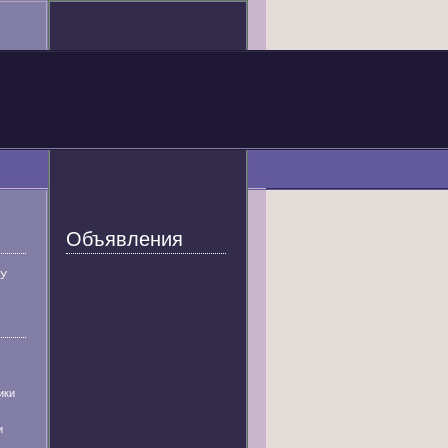
Объявления
У
ики
и