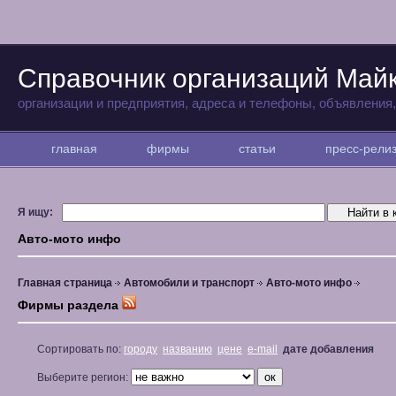
Справочник организаций Май
организации и предприятия, адреса и телефоны, объявления
главная
фирмы
статьи
пресс-рел
Я ищу:
Авто-мото инфо
Главная страница
Автомобили и транспорт
Авто-мото инфо
Фирмы раздела
Сортировать по:
городу
названию
цене
e-mail
дате добавления
Выберите регион: