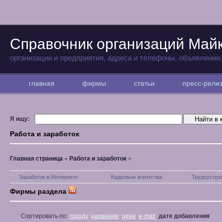
Справочник организаций Май
организации и предприятия, адреса и телефоны, объявления
главная
фирмы
статьи
пресс-рел
Я ищу:
Работа и заработок
Главная страница
Работа и заработок
Заработок в Интернете
Кадровые агентства
Трудоустро
Фирмы раздела
Сортировать по:
городу
названию
цене
e-mail
дате добавления