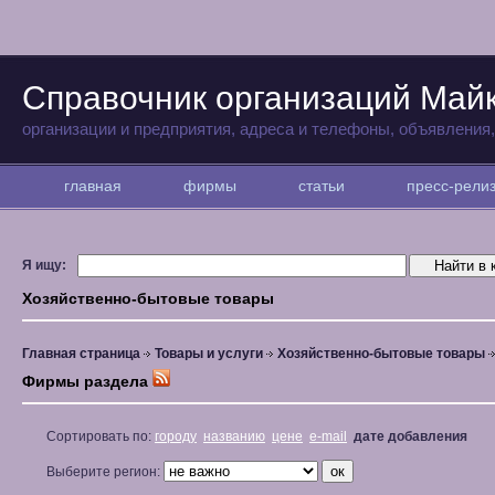
Справочник организаций Май
организации и предприятия, адреса и телефоны, объявления
главная
фирмы
статьи
пресс-рел
Я ищу:
Хозяйственно-бытовые товары
Главная страница
Товары и услуги
Хозяйственно-бытовые товары
Фирмы раздела
Сортировать по:
городу
названию
цене
e-mail
дате добавления
Выберите регион: