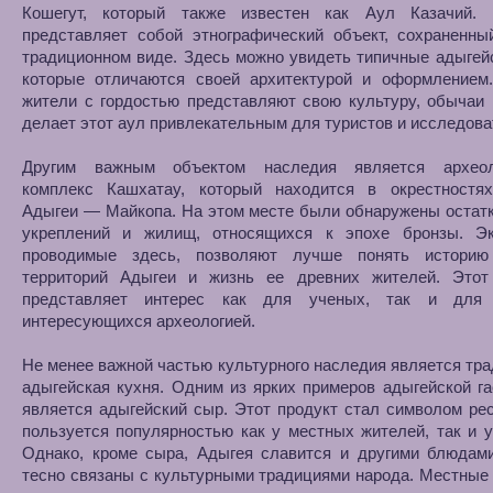
Кошегут, который также известен как Аул Казачий.
представляет собой этнографический объект, сохраненны
традиционном виде. Здесь можно увидеть типичные адыгей
которые отличаются своей архитектурой и оформлением
жители с гордостью представляют свою культуру, обычаи 
делает этот аул привлекательным для туристов и исследова
Другим важным объектом наследия является археол
комплекс Кашхатау, который находится в окрестностя
Адыгеи — Майкопа. На этом месте были обнаружены остат
укреплений и жилищ, относящихся к эпохе бронзы. Эк
проводимые здесь, позволяют лучше понять историю
территорий Адыгеи и жизнь ее древних жителей. Этот
представляет интерес как для ученых, так и для 
интересующихся археологией.
Не менее важной частью культурного наследия является тр
адыгейская кухня. Одним из ярких примеров адыгейской г
является адыгейский сыр. Этот продукт стал символом ре
пользуется популярностью как у местных жителей, так и у
Однако, кроме сыра, Адыгея славится и другими блюдами
тесно связаны с культурными традициями народа. Местные