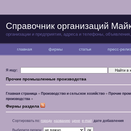
Справочник организаций Май
организации и предприятия, адреса и телефоны, объявления
главная
фирмы
статьи
пресс-рел
Я ищу:
Прочие промышленные производства
Главная страница
Производство и сельское хозяйство
Прочие про
производства
Фирмы раздела
Сортировать по:
городу
названию
цене
e-mail
дате добавления
Выберите регион: